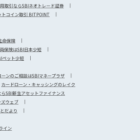
用取引ならSBIネオトレード証券
コイン取引 BITPOINT
生命保険
保険はSBI日本少短
Iペット少短
ーンのご相談はSBIマネープラザ
カードローン・キャッシングのレイク
らSBI新生アセットファイナンス
ンズウェブ
さとだより
ライン