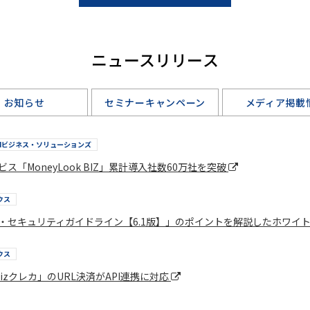
ニュースリリース
お知らせ
セミナーキャンペーン
メディア掲載
BIビジネス・ソリューションズ
「MoneyLook BIZ」累計導入社数60万社を突破
ウス
・セキュリティガイドライン【6.1版】」のポイントを解説したホワイ
ウス
izクレカ」のURL決済がAPI連携に対応