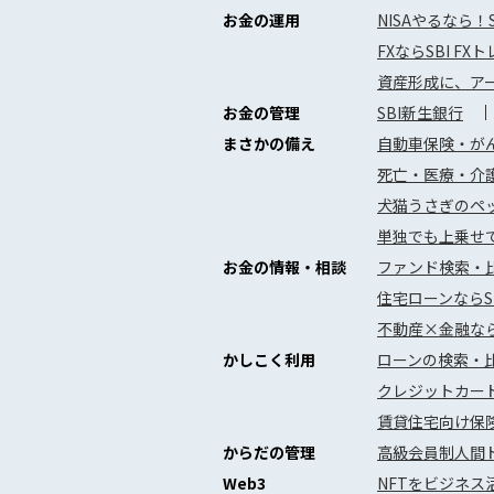
お金の運用
NISAやるなら！
FXならSBI FX
資産形成に、アー
お金の管理
SBI新生銀行
まさかの備え
自動車保険・がん
死亡・医療・介護
犬猫うさぎのペッ
単独でも上乗せ
お金の情報・相談
ファンド検索・
住宅ローンならS
不動産×金融な
かしこく利用
ローンの検索・
クレジットカー
賃貸住宅向け保
からだの管理
高級会員制人間ド
Web3
NFTをビジネス活