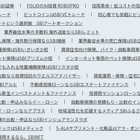
SBI証券
FOLIOのAI投資 ROBOPRO
信用革命！低コストの信
トレード
ビットコインはSBI VCトレード
初心者でも気軽にビット
トという選択肢 SBIアートオークション
業界最低水準の手数料 海外送金ならSBIレミット
保険・海外旅行保険ならSBI損保
業界最安水準の死亡保険はSBI
保険はSBIいきいき少短
賃貸住宅向け保険、バイク・自転車用車両
ト保険はSBIプリズム少短
インターネット専用のペット保険はSB
でも入れる地震補償保険はSBIリスタ少短
比較なら投資信託のウエルスアドバイザー
資産運用・保険・住宅ロ
BIアルヒ
不動産担保ローンならSBIエステートファイナンス
ら新生インベストメント＆ファイナンス
投資用マンションローンな
比較・申込みならイー・ローン
自動車保険の見積もり・比較のイ
ド・ローンならアプラス
地域活性化を応援するメディア SBIふる
険の比較・申込ならSBIインシュアランスラボ
ックはSBIメディック
5-ALAサプリメント・化粧品はアラ・オン
用するなら、SBINFT