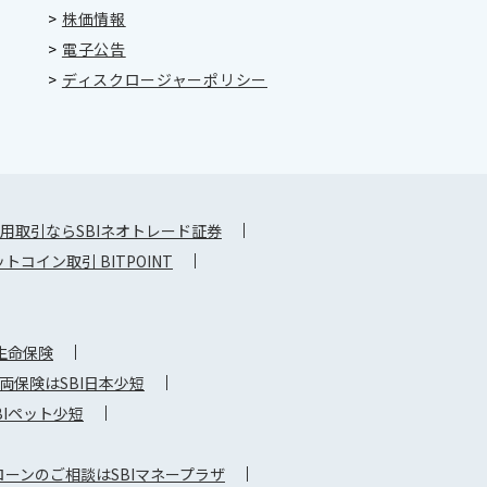
>
株価情報
>
電子公告
>
ディスクロージャーポリシー
用取引ならSBIネオトレード証券
コイン取引 BITPOINT
生命保険
保険はSBI日本少短
Iペット少短
ーンのご相談はSBIマネープラザ