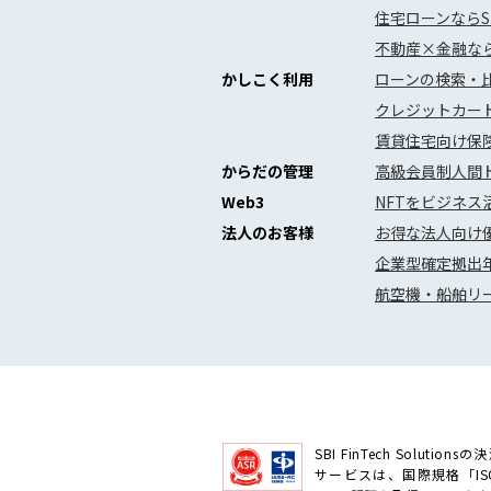
住宅ローンならS
不動産×金融な
かしこく利用
ローンの検索・
クレジットカー
賃貸住宅向け保
からだの管理
高級会員制人間ド
Web3
NFTをビジネス活
法人のお客様
お得な法人向け優
企業型確定拠出年
航空機・船舶リー
SBI FinTech Solutions
サービスは、国際規格「ISO