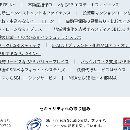
BIアルヒ
不動産担保ローンならSBIエステートファイナンス
ら新生インベストメント＆ファイナンス
投資用マンションローンな
比較・申込みならイー・ローン
自動車保険の見積もり・比較のイ
ド・ローンならアプラス
地域活性化を応援するメディア SBIふる
険の比較・申込ならSBIインシュアランスラボ
ックはSBIメディック
5-ALAサプリメント・化粧品はアラ・オン
用するなら、SBINFT
待サービスならSBIバリュープレイス
バックオフィス支援はSB
金のSBIベネフィット・システムズ
決済代行サービスはゼウス
スならSBIリーシングサービス
M&AならSBI辻・本郷M&A
セキュリティへの取り組み
の決済代行
SBI FinTech Solutionsは、プライバ
2700
シーマークの認定を受けています。