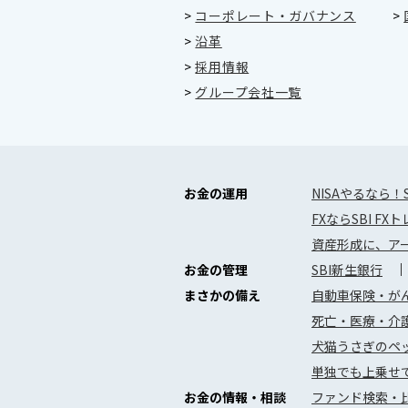
>
コーポレート・ガバナンス
>
>
沿革
>
採用情報
>
グループ会社一覧
お金の運用
NISAやるなら！
FXならSBI FX
資産形成に、アー
お金の管理
SBI新生銀行
まさかの備え
自動車保険・がん
死亡・医療・介護
犬猫うさぎのペッ
単独でも上乗せ
お金の情報・相談
ファンド検索・