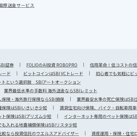
国際送金サービス
SBI証券
FOLIOのAI投資 ROBOPRO
信用革命！低コストの信
トレード
ビットコインはSBI VCトレード
初心者でも気軽にビット
トという選択肢 SBIアートオークション
業界最低水準の手数料 海外送金ならSBIレミット
保険・海外旅行保険ならSBI損保
業界最安水準の死亡保険はSBI
保険はSBIいきいき少短
賃貸住宅向け保険、バイク・自転車用車両
ト保険はSBIプリズム少短
インターネット専用のペット保険はSB
でも入れる地震補償保険はSBIリスタ少短
比較なら投資信託のウエルスアドバイザー
資産運用・保険・住宅ロ