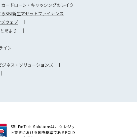
カードローン・キャッシングのレイク
らSBI新生アセットファイナンス
ンズウェブ
さとだより
ライン
Iビジネス・ソリューションズ
SBI FinTech Solutionsは、クレジッ
ト業界における国際基準であるPCI D