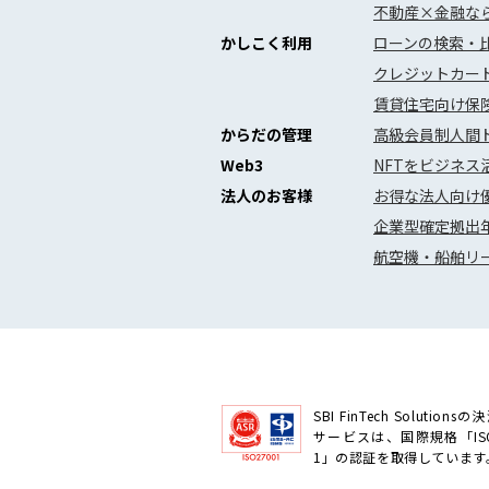
不動産×金融な
かしこく利用
ローンの検索・
クレジットカー
賃貸住宅向け保
からだの管理
高級会員制人間ド
Web3
NFTをビジネス活
法人のお客様
お得な法人向け優
企業型確定拠出年
航空機・船舶リー
SBI FinTech Solutions
サービスは、国際規格「ISO
1」の認証を取得しています