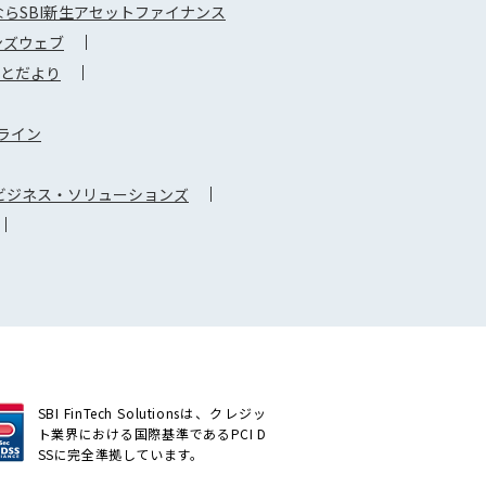
らSBI新生アセットファイナンス
ンズウェブ
さとだより
ライン
Iビジネス・ソリューションズ
SBI FinTech Solutionsは、クレジッ
ト業界における国際基準であるPCI D
SSに完全準拠しています。