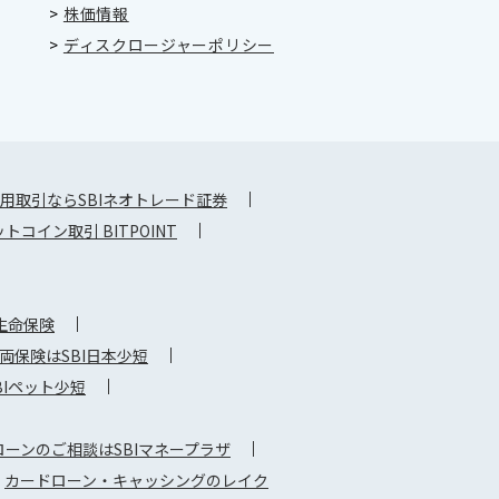
>
株価情報
>
ディスクロージャーポリシー
用取引ならSBIネオトレード証券
コイン取引 BITPOINT
生命保険
保険はSBI日本少短
Iペット少短
ーンのご相談はSBIマネープラザ
カードローン・キャッシングのレイク