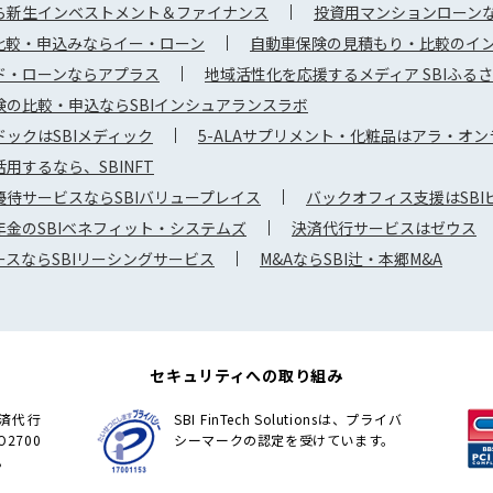
ら新生インベストメント＆ファイナンス
投資用マンションローンな
比較・申込みならイー・ローン
自動車保険の見積もり・比較のイ
ド・ローンならアプラス
地域活性化を応援するメディア SBIふる
険の比較・申込ならSBIインシュアランスラボ
ックはSBIメディック
5-ALAサプリメント・化粧品はアラ・オン
用するなら、SBINFT
待サービスならSBIバリュープレイス
バックオフィス支援はSB
金のSBIベネフィット・システムズ
決済代行サービスはゼウス
スならSBIリーシングサービス
M&AならSBI辻・本郷M&A
セキュリティへの取り組み
の決済代行
SBI FinTech Solutionsは、プライバ
2700
シーマークの認定を受けています。
。