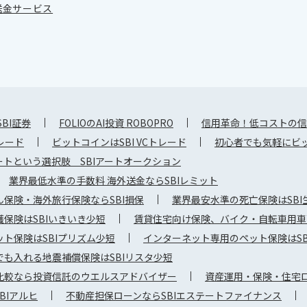
送金サービス
SBI証券
FOLIOのAI投資 ROBOPRO
信用革命！低コストの信
トレード
ビットコインはSBI VCトレード
初心者でも気軽にビット
トという選択肢 SBIアートオークション
業界最低水準の手数料 海外送金ならSBIレミット
保険・海外旅行保険ならSBI損保
業界最安水準の死亡保険はSBI
保険はSBIいきいき少短
賃貸住宅向け保険、バイク・自転車用車両
ト保険はSBIプリズム少短
インターネット専用のペット保険はSB
でも入れる地震補償保険はSBIリスタ少短
比較なら投資信託のウエルスアドバイザー
資産運用・保険・住宅ロ
BIアルヒ
不動産担保ローンならSBIエステートファイナンス