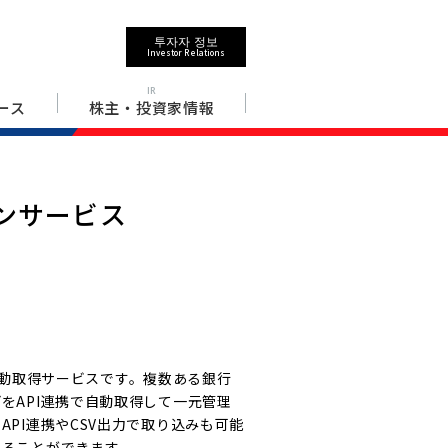
투자자 정보
Investor Relations
IR
ース
株主・投資家情報
ンサービス
細自動取得サービスです。複数ある銀行
をAPI連携で自動取得して一元管理
PI連携やCSV出力で取り込みも可能
することができます。