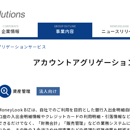
CORPORATE
GROUP OUTLINE
NEWS RELEASE
企業情報
事業内容
ニュースリリ
グリゲーションサービス
アカウントアグリゲーショ
資産管理
法人向け
MoneyLook BIZは、自社でのご利用を目的とした銀行入出金明
口座の入出金明細情報やクレジットカードの利用明細・引落情報など
できるだけでなく、「財務会計」「販売管理」などの業務システムにA
なため、その後の入金消込や仕訳連携などの煩雑な経理作業を軽減