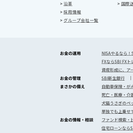
>
沿革
>
国際
>
採用情報
>
グループ会社一覧
お金の運用
NISAやるなら！
FXならSBI FX
資産形成に、アー
お金の管理
SBI新生銀行
まさかの備え
自動車保険・がん
死亡・医療・介護
犬猫うさぎのペッ
単独でも上乗せ
お金の情報・相談
ファンド検索・
住宅ローンならS